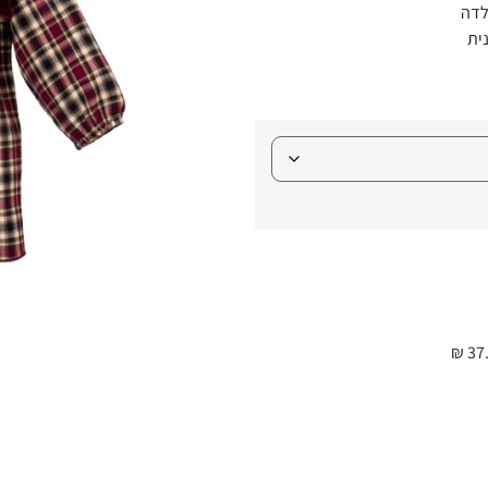
לדה
ית